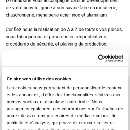
D.H.Industrie vous accompagne dans le développement
de votre activité, grâce à son savoir-faire en métallerie,
chaudronnerie, menuiserie acier, inox et aluminium.
Confiez nous la réalisation de A à Z de toutes vos pièces,
nous fabriquerons et poserons en respectant vos
procédures de sécurité, et planning de production.
Metallerie
Ce site web utilise des cookies.
Contactez-nous !
Les cookies nous permettent de personnaliser le contenu
et les annonces, d'offrir des fonctionnalités relatives aux
médias sociaux et d'analyser notre trafic. Nous
Faites appel au professionnalisme de D.H.Industrie pour
partageons également des informations sur l'utilisation de
conduire à terme tous vos projets. Nous sommes
notre site avec nos partenaires de médias sociaux, de
disponibles du lundi au vendredi de 8H à 18H.
publicité et d'analyse, qui peuvent combiner celles-ci
avec d'autres informations que vous leur avez fournies